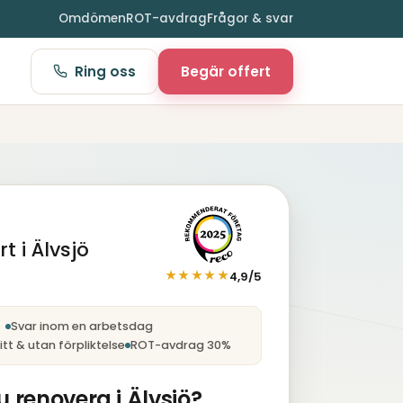
Omdömen
ROT-avdrag
Frågor & svar
Ring oss
Begär offert
t i Älvsjö
★★★★★
4,9/5
nst
Svar inom en arbetsdag
tt & utan förpliktelse
ROT-avdrag 30%
u renovera i Älvsjö?