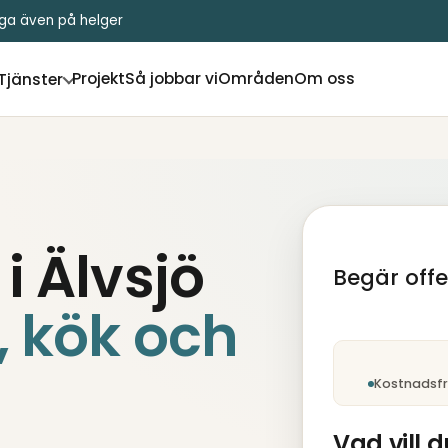
liga även på helger
Projekt
Så jobbar vi
Områden
Om oss
Tjänster
i Älvsjö
Begär offer
, kök och
Steg 1 av 5: Tjä
Kostnadsfri
Vad vill d