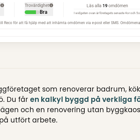
gföretaget som renoverar badrum, kök, 
ö. Du får
en kalkyl byggd på verkliga f
 vägen och en renovering utan byggkao
å utfört arbete.