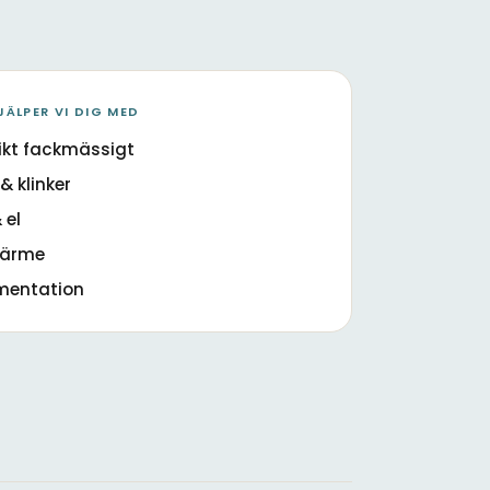
JÄLPER VI DIG MED
ikt fackmässigt
& klinker
 el
värme
mentation
m med dusch
l