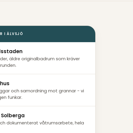
R I ÄLVSJÖ
rdsstaden
der, äldre originalbadrum som kräver
grunden.
ehus
ar och samordning mot grannar - vi
en funkar.
i Solberga
och dokumenterat våtrumsarbete, hela