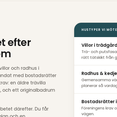
HUSTYPER VI MÖTE
t efter
Villor i trädgå
tom
Trä- och putsfasa
rätt tätskikt från 
villor och radhus i
Radhus & kedj
landat med bostadsrätter
Gemensamma vägg
rav: en äldre trävilla
planerar så vardag
 och ett originalbadrum
Bostadsrätter 
Föreningens krav 
betet därefter. Du får
vägen.
plan och en