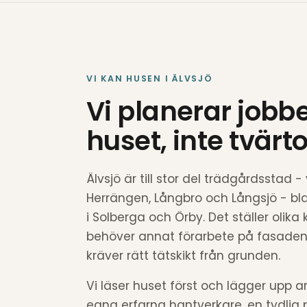
VI KAN HUSEN I ÄLVSJÖ
Vi planerar jobbe
huset, inte tvär
Älvsjö är till stor del trädgårdsstad - 
Herrängen, Långbro och Långsjö - b
i Solberga och Örby. Det ställer olika k
behöver annat förarbete på fasaden,
kräver rätt tätskikt från grunden.
Vi läser huset först och lägger upp ar
egna erfarna hantverkare, en tydlig 