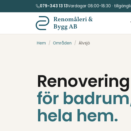
079-343 13 13
Vardagar 08:00-18:30 · tillgäng
Hem
/
Områden
/
Älvsjö
Renovering 
för badrum
hela hem.