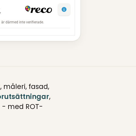
måleri, fasad,
örutsättningar
,
s - med ROT-