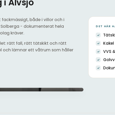
i Älvsjö
fackmässigt, både i villor och i
h Solberga - dokumenterat hela
DET HÄR H
olag kräver.
Tätsk
: rätt fall, rätt tätskikt och rätt
Kakel 
l och lämnar ett våtrum som håller
VVS &
Golv
Doku
Kaklat badru
Tätskikt & kake