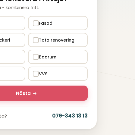
ra - kombinera fritt.
Fasad
ckeri
Totalrenovering
Badrum
VVS
Nästa
→
079-343 13 13
ata?