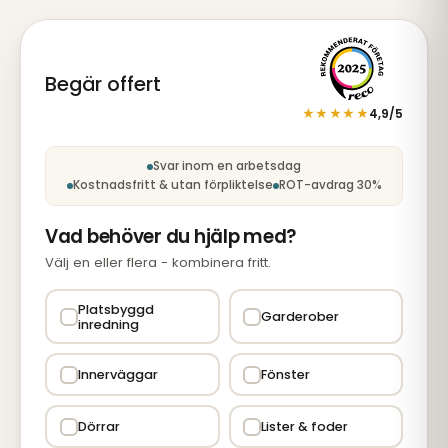
Begär offert
★★★★★
4,9/5
Steg 1 av 5: Tjänst
Svar inom en arbetsdag
Kostnadsfritt & utan förpliktelse
ROT-avdrag 30%
Vad behöver du hjälp med?
Välj en eller flera - kombinera fritt.
Platsbyggd
Garderober
inredning
Innerväggar
Fönster
Dörrar
Lister & foder