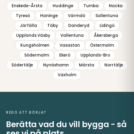
Enskede-Årsta
Huddinge
Tumba
Nacka
Tyresö
Haninge
Värmdö
Sollentuna
Järfälla
Täby
Danderyd
Lidingö
Upplands Väsby
Vallentuna
Åkersberga
Kungsholmen
Vasastan
Östermalm
Södermalm
Ekerö
Upplands-Bro
Södertälje
Nynäshamn
Märsta
Norrtälje
Vaxholm
REDO ATT BÖRJA?
Berätta vad du vill bygga - så
ses vi på plats.