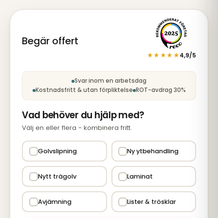
Begär offert
★★★★★
4,9/5
Steg 1 av 5: Tjänst
Svar inom en arbetsdag
Kostnadsfritt & utan förpliktelse
ROT-avdrag 30%
Vad behöver du hjälp med?
Välj en eller flera - kombinera fritt.
Golvslipning
Ny ytbehandling
Nytt trägolv
Laminat
Avjämning
Lister & trösklar