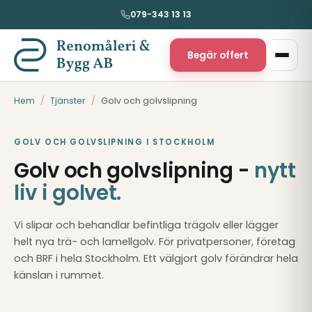
079-343 13 13
Begär offert
Hem
/
Tjänster
/
Golv och golvslipning
GOLV OCH GOLVSLIPNING I STOCKHOLM
Golv och golvslipning -
nytt
liv i golvet.
Vi slipar och behandlar befintliga trägolv eller lägger
helt nya trä- och lamellgolv. För privatpersoner, företag
och BRF i hela Stockholm. Ett välgjort golv förändrar hela
känslan i rummet.