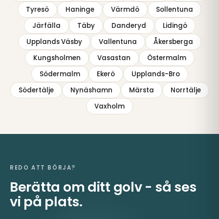
Tyresö
Haninge
Värmdö
Sollentuna
Järfälla
Täby
Danderyd
Lidingö
Upplands Väsby
Vallentuna
Åkersberga
Kungsholmen
Vasastan
Östermalm
Södermalm
Ekerö
Upplands-Bro
Södertälje
Nynäshamn
Märsta
Norrtälje
Vaxholm
REDO ATT BÖRJA?
Berätta om ditt golv - så ses
vi på plats.