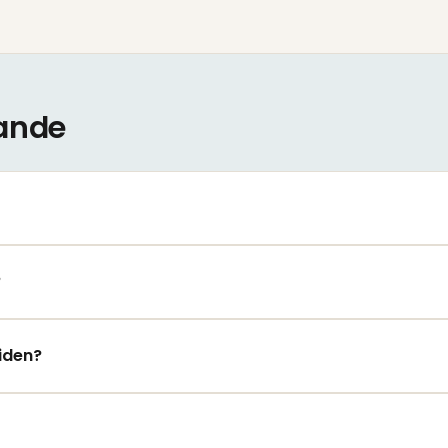
ande
?
iden?