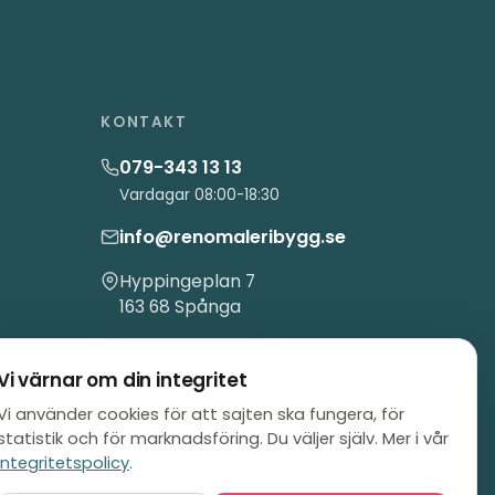
KONTAKT
079-343 13 13
Vardagar 08:00-18:30
info@renomaleribygg.se
Hyppingeplan 7
163 68 Spånga
Begär offert
Vi värnar om din integritet
Vi använder cookies för att sajten ska fungera, för
statistik och för marknadsföring. Du väljer själv. Mer i vår
integritetspolicy
.