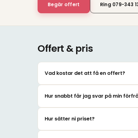
Begär offert
Ring 079-343 13
Offert & pris
Vad kostar det att få en offert?
Hur snabbt får jag svar på min förf
Hur sätter ni priset?