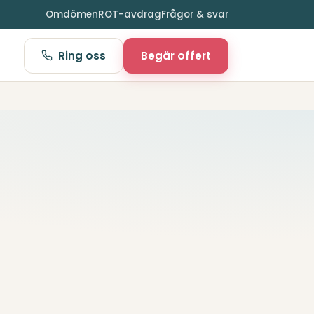
Omdömen
ROT-avdrag
Frågor & svar
Ring oss
Begär offert