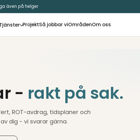
liga även på helger
Projekt
Så jobbar vi
Områden
Om oss
Tjänster
ar -
rakt på sak.
ffert, ROT-avdrag, tidsplaner och
 av dig - vi svarar gärna.