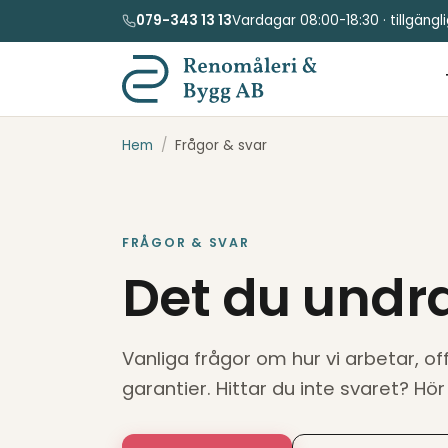
079-343 13 13
Vardagar 08:00-18:30 · tillgäng
Hem
/
Frågor & svar
FRÅGOR & SVAR
Det du undr
Vanliga frågor om hur vi arbetar, o
garantier. Hittar du inte svaret? Hör