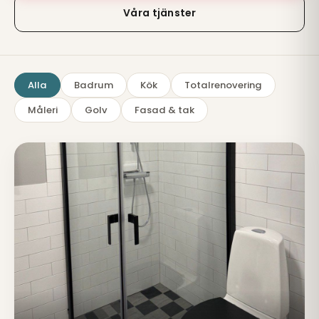
Våra tjänster
Alla
Badrum
Kök
Totalrenovering
Måleri
Golv
Fasad & tak