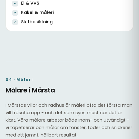
El & VVS
Kakel & måleri
Slutbesiktning
Vardagsrum i totalrenoverad villa
Källare efter totalrenovering
Kakel & el
04 · Måleri
Målare i Märsta
I Märstas villor och radhus är måleri ofta det första man
vill fräscha upp - och det som syns mest när det är
klart. Våra målare arbetar både inom- och utvändigt -
vi tapetserar och målar om fönster, foder och snickerier
med ett jämnt, hållbart resultat.