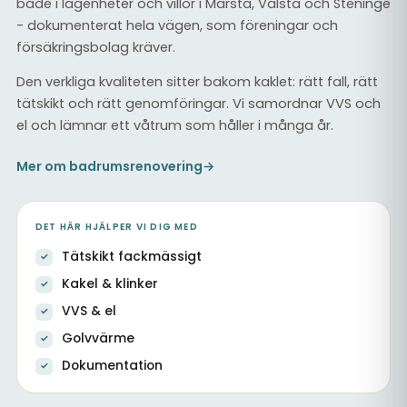
både i lägenheter och villor i Märsta, Valsta och Steninge
- dokumenterat hela vägen, som föreningar och
försäkringsbolag kräver.
Den verkliga kvaliteten sitter bakom kaklet: rätt fall, rätt
tätskikt och rätt genomföringar. Vi samordnar VVS och
el och lämnar ett våtrum som håller i många år.
Mer om badrumsrenovering
→
DET HÄR HJÄLPER VI DIG MED
Tätskikt fackmässigt
Kakel & klinker
VVS & el
Golvvärme
Dokumentation
Helkaklat badrum med nytt tätskikt