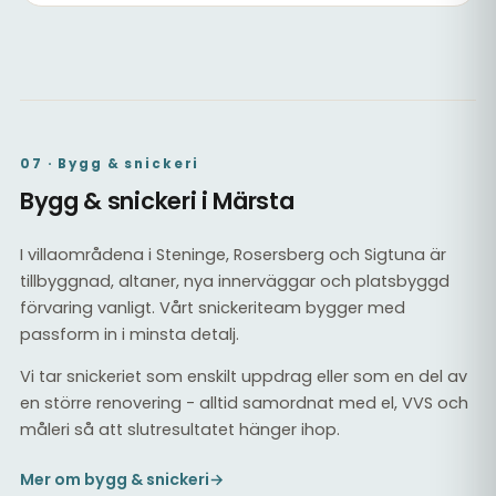
Slipat och lackat trägolv
Trägolv i vardagsrum
07 · Bygg & snickeri
Bygg & snickeri i Märsta
I villaområdena i Steninge, Rosersberg och Sigtuna är
tillbyggnad, altaner, nya innerväggar och platsbyggd
förvaring vanligt. Vårt snickeriteam bygger med
passform in i minsta detalj.
Vi tar snickeriet som enskilt uppdrag eller som en del av
en större renovering - alltid samordnat med el, VVS och
måleri så att slutresultatet hänger ihop.
Mer om bygg & snickeri
→