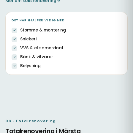
Mer om köksrenovering
→
DET HÄR HJÄLPER VI DIG MED
Stomme & montering
Snickeri
VVS & el samordnat
Bänk & vitvaror
Belysning
Kök med ny stomme & samordnad VVS
Nytt kök med ljusa luckor
Kök i öppen planlösning
03 · Totalrenovering
Totalrenovering i Märsta