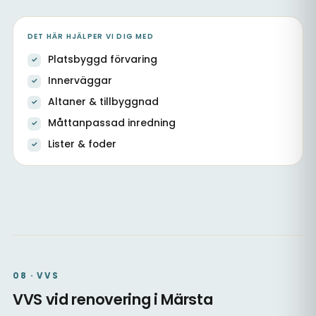
DET HÄR HJÄLPER VI DIG MED
Platsbyggd förvaring
Innerväggar
Altaner & tillbyggnad
Måttanpassad inredning
Lister & foder
Platsbyggd hall med förvaring
Köksstomme & inredning
Kök & matsal, platsbyggt
08 · VVS
VVS vid renovering i Märsta