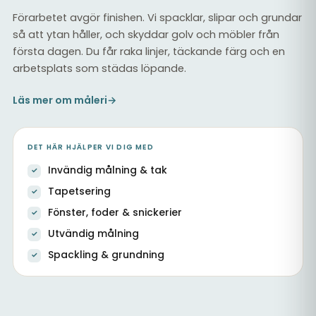
Förarbetet avgör finishen. Vi spacklar, slipar och grundar
så att ytan håller, och skyddar golv och möbler från
första dagen. Du får raka linjer, täckande färg och en
arbetsplats som städas löpande.
Läs mer om måleri
→
DET HÄR HJÄLPER VI DIG MED
Invändig målning & tak
Tapetsering
Fönster, foder & snickerier
Utvändig målning
Spackling & grundning
Ommålad trapphall med vita snickerier och tak
Målning & tapetsering inomhus
Målade väggar vid trappa