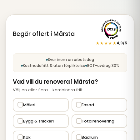
Begär offert i Märsta
★★★★★
4,9/5
Steg 1 av 5: Tjänst
Svar inom en arbetsdag
Kostnadsfritt & utan förpliktelse
ROT-avdrag 30%
Vad vill du renovera i Märsta?
Välj en eller flera - kombinera fritt.
Måleri
Fasad
Bygg & snickeri
Totalrenovering
Kök
Badrum