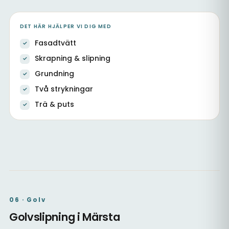
DET HÄR HJÄLPER VI DIG MED
Fasadtvätt
Skrapning & slipning
Grundning
Två strykningar
Trä & puts
Fasad, dörrar & fönster
Utvändig målning av trä
Nybyggnation & fasad
06 · Golv
Golvslipning i Märsta