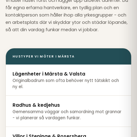
Vi läser huset först och lägger upp arbetet därefter. Du
får egna erfarna hantverkare, en tydlig plan och en
kontaktperson som håller ihop alla yrkesgrupper - och
en arbetsplats där vi skyddar ytor och städar löpande,
så att din vardag funkar medan vi jobbar.
HUSTYPER VI MÖTER I MÄRSTA
Lägenheter i Märsta & Valsta
Originalbadrum som ofta behöver nytt tätskikt och
ny el.
Radhus & kedjehus
Gemensamma väggar och samordning mot grannar
- vi planerar så vardagen funkar.
Villor i Steninge & Rosersberg