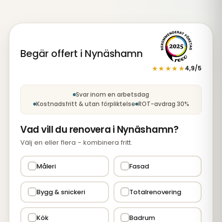
Begär offert i Nynäshamn
★★★★★
4,9/5
Steg 1 av 5: Tjänst
Svar inom en arbetsdag
Kostnadsfritt & utan förpliktelse
ROT-avdrag 30%
Vad vill du renovera i Nynäshamn?
Välj en eller flera - kombinera fritt.
Måleri
Fasad
Bygg & snickeri
Totalrenovering
Kök
Badrum