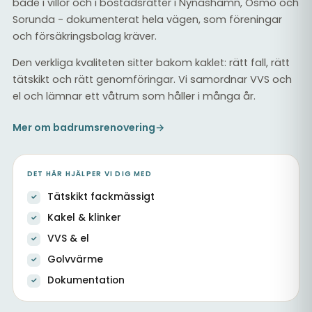
både i villor och i bostadsrätter i Nynäshamn, Ösmo och
Sorunda - dokumenterat hela vägen, som föreningar
och försäkringsbolag kräver.
Den verkliga kvaliteten sitter bakom kaklet: rätt fall, rätt
tätskikt och rätt genomföringar. Vi samordnar VVS och
el och lämnar ett våtrum som håller i många år.
Mer om badrumsrenovering
→
DET HÄR HJÄLPER VI DIG MED
Tätskikt fackmässigt
Kakel & klinker
VVS & el
Golvvärme
Dokumentation
Helkaklat badrum med nytt tätskikt