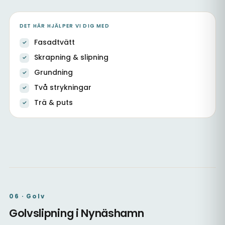
DET HÄR HJÄLPER VI DIG MED
Fasadtvätt
Skrapning & slipning
Grundning
Två strykningar
Trä & puts
Fasad, dörrar & fönster
Utvändig målning av trä
Nybyggnation & fasad
06 · Golv
Golvslipning i Nynäshamn