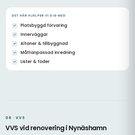
DET HÄR HJÄLPER VI DIG MED
Platsbyggd förvaring
Innerväggar
Altaner & tillbyggnad
Måttanpassad inredning
Lister & foder
Platsbyggd hall med förvaring
Köksstomme & inredning
Kök & matsal, platsbyggt
08 · VVS
VVS vid renovering i Nynäshamn