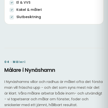
El & VVS
Kakel & måleri
Slutbesiktning
Vardagsrum i totalrenoverad villa
Källare efter totalrenovering
Kakel & el
04 · Måleri
Målare i Nynäshamn
I Nynäshamns villor och radhus är måleri ofta det första
man vill fräscha upp - och det som syns mest när det
är klart. Våra målare arbetar både inom- och utvändigt
- vi tapetserar och målar om fönster, foder och
snickerier med ett jämnt, hållbart resultat.