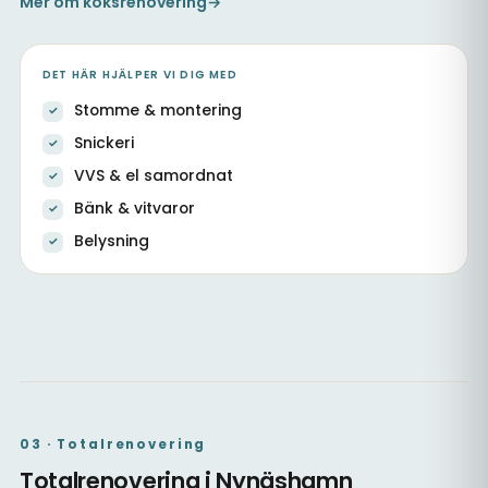
Mer om köksrenovering
→
DET HÄR HJÄLPER VI DIG MED
Stomme & montering
Snickeri
VVS & el samordnat
Bänk & vitvaror
Belysning
Kök med ny stomme & samordnad VVS
Nytt kök med ljusa luckor
Kök i öppen planlösning
03 · Totalrenovering
Totalrenovering i Nynäshamn