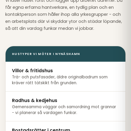
Vi läser huset först och lägger upp arbetet därefter. Du
får egna erfarna hantverkare, en tydlig plan och en
kontaktperson som håller ihop alla yrkesgrupper - och
en arbetsplats där vi skyddar ytor och städar löpande,
så att din vardag funkar medan vi jobbar.
HUSTYPER VI MÖTER I NYNÄSHAMN
Villor & fritidshus
Trä- och putsfasader, äldre originalbadrum som
kräver rätt tätskikt från grunden.
Radhus & kedjehus
Gemensamma väggar och samordning mot grannar
- vi planerar så vardagen funkar.
Bostadsrätter i centrum