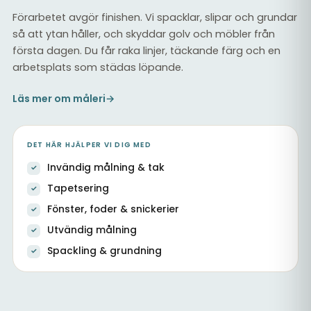
Förarbetet avgör finishen. Vi spacklar, slipar och grundar
så att ytan håller, och skyddar golv och möbler från
första dagen. Du får raka linjer, täckande färg och en
arbetsplats som städas löpande.
Läs mer om måleri
→
DET HÄR HJÄLPER VI DIG MED
Invändig målning & tak
Tapetsering
Fönster, foder & snickerier
Utvändig målning
Spackling & grundning
Ommålad trapphall med vita snickerier och tak
Målning & tapetsering inomhus
Målade väggar vid trappa