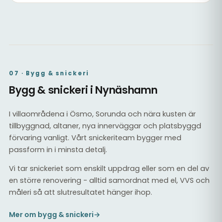
Slipat och lackat trägolv
Trägolv i vardagsrum
07 · Bygg & snickeri
Bygg & snickeri i Nynäshamn
I villaområdena i Ösmo, Sorunda och nära kusten är
tillbyggnad, altaner, nya innerväggar och platsbyggd
förvaring vanligt. Vårt snickeriteam bygger med
passform in i minsta detalj.
Vi tar snickeriet som enskilt uppdrag eller som en del av
en större renovering - alltid samordnat med el, VVS och
måleri så att slutresultatet hänger ihop.
Mer om bygg & snickeri
→