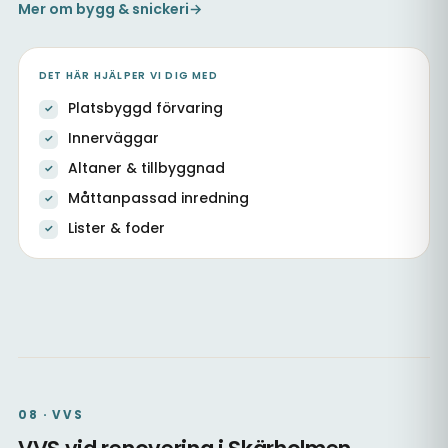
Mer om bygg & snickeri
→
DET HÄR HJÄLPER VI DIG MED
Platsbyggd förvaring
Innerväggar
Altaner & tillbyggnad
Måttanpassad inredning
Lister & foder
Platsbyggd hall med förvaring
Köksstomme & inredning
Kök & matsal, platsbyggt
08 · VVS