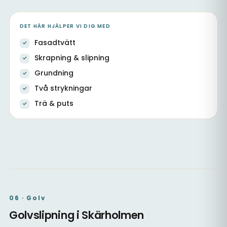
DET HÄR HJÄLPER VI DIG MED
Fasadtvätt
Skrapning & slipning
Grundning
Två strykningar
Trä & puts
Fasad, dörrar & fönster
Utvändig målning av trä
Nybyggnation & fasad
06 · Golv
Golvslipning i Skärholmen