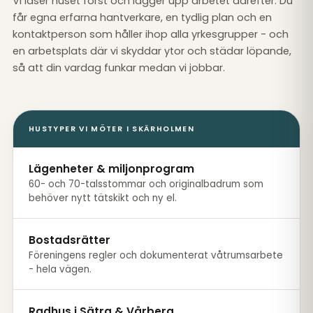
Vi läser huset först och lägger upp arbetet därefter. Du
får egna erfarna hantverkare, en tydlig plan och en
kontaktperson som håller ihop alla yrkesgrupper - och
en arbetsplats där vi skyddar ytor och städar löpande,
så att din vardag funkar medan vi jobbar.
HUSTYPER VI MÖTER I SKÄRHOLMEN
Lägenheter & miljonprogram
60- och 70-talsstommar och originalbadrum som
behöver nytt tätskikt och ny el.
Bostadsrätter
Föreningens regler och dokumenterat våtrumsarbete
- hela vägen.
Radhus i Sätra & Vårberg