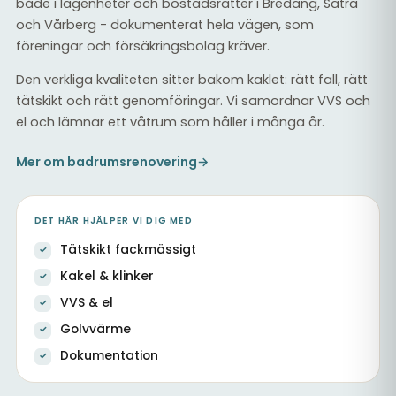
både i lägenheter och bostadsrätter i Bredäng, Sätra
och Vårberg - dokumenterat hela vägen, som
föreningar och försäkringsbolag kräver.
Den verkliga kvaliteten sitter bakom kaklet: rätt fall, rätt
tätskikt och rätt genomföringar. Vi samordnar VVS och
el och lämnar ett våtrum som håller i många år.
Mer om badrumsrenovering
→
DET HÄR HJÄLPER VI DIG MED
Tätskikt fackmässigt
Kakel & klinker
VVS & el
Golvvärme
Dokumentation
Helkaklat badrum med nytt tätskikt