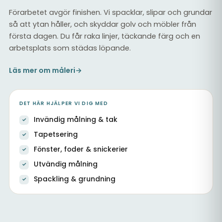
Förarbetet avgör finishen. Vi spacklar, slipar och grundar
så att ytan håller, och skyddar golv och möbler från
första dagen. Du får raka linjer, täckande färg och en
arbetsplats som städas löpande.
Läs mer om måleri
→
DET HÄR HJÄLPER VI DIG MED
Invändig målning & tak
Tapetsering
Fönster, foder & snickerier
Utvändig målning
Spackling & grundning
Ommålad trapphall med vita snickerier och tak
Målning & tapetsering inomhus
Målade väggar vid trappa