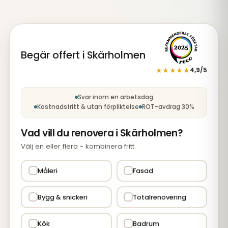
Begär offert i Skärholmen
★★★★★
4,9/5
Steg 1 av 5: Tjänst
Svar inom en arbetsdag
Kostnadsfritt & utan förpliktelse
ROT-avdrag 30%
Vad vill du renovera i Skärholmen?
Välj en eller flera - kombinera fritt.
Måleri
Fasad
Bygg & snickeri
Totalrenovering
Kök
Badrum