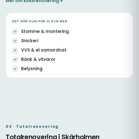
Mer om köksrenovering
→
DET HÄR HJÄLPER VI DIG MED
Stomme & montering
Snickeri
VVS & el samordnat
Bänk & vitvaror
Belysning
Kök med ny stomme & samordnad VVS
Nytt kök med ljusa luckor
Kök i öppen planlösning
03 · Totalrenovering
Totalrenovering i Skärholmen