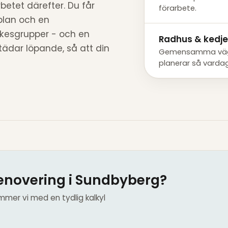
betet därefter. Du får
förarbete.
plan och en
rkesgrupper - och en
Radhus & kedj
tädar löpande, så att din
Gemensamma vägg
planerar så vardag
enovering i Sundbyberg?
mmer vi med en tydlig kalkyl