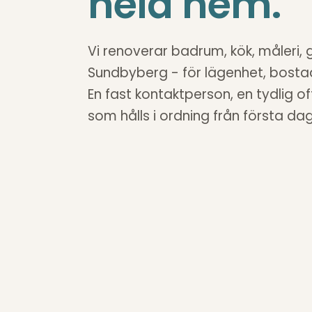
hela hem.
Vi renoverar badrum, kök, måleri, 
Sundbyberg - för lägenhet, bostads
En fast kontaktperson, en tydlig o
som hålls i ordning från första da