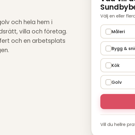
Sundbyb
Välj en eller fle
golv och hela hem i
rätt, villa och företag.
Måleri
ffert och en arbetsplats
Bygg & sni
gen.
Kök
Golv
Vill du hellre pr