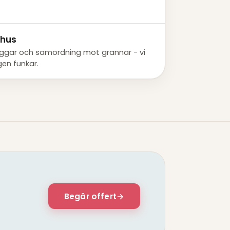
ehus
ar och samordning mot grannar - vi
en funkar.
Begär offert
→