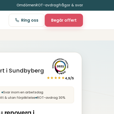
Omdömen
ROT-avdrag
Frågor & svar
Ring oss
Begär offert
ert i Sundbyberg
★★★★★
4,9/5
nst
Svar inom en arbetsdag
tt & utan förpliktelse
ROT-avdrag 30%
u renovera i