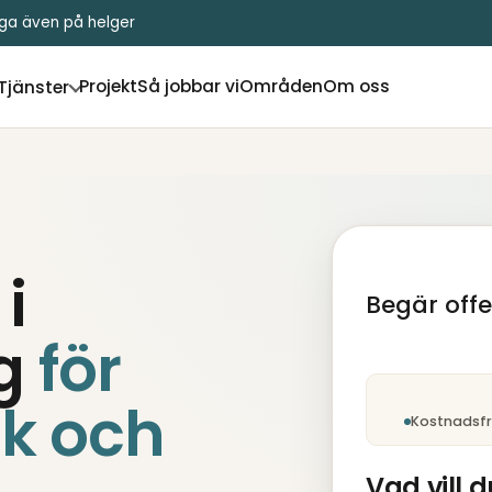
liga även på helger
Projekt
Så jobbar vi
Områden
Om oss
Tjänster
i
Begär off
g
för
Steg 1 av 5: Tjä
k och
Kostnadsfri
Vad vill d