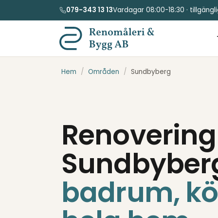
079-343 13 13
Vardagar 08:00-18:30 · tillgäng
Hem
/
Områden
/
Sundbyberg
Renovering 
Sundbyber
badrum, kö