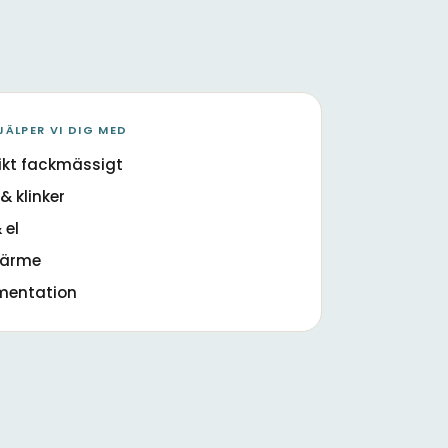
JÄLPER VI DIG MED
ikt fackmässigt
& klinker
 el
värme
mentation
m med dusch
l