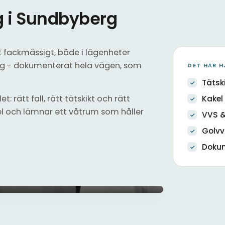
 i Sundbyberg
t fackmässigt, både i lägenheter
rg - dokumenterat hela vägen, som
DET HÄR H
Tätsk
: rätt fall, rätt tätskikt och rätt
Kakel 
l och lämnar ett våtrum som håller
VVS &
Golv
Doku
Kaklat badru
Tätskikt & kake