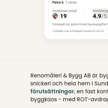
Renomåleri & Bygg AB är byg
snickeri och hela hem i Sun
förutsättningar
, en fast ko
byggkaos - med ROT-avdrag