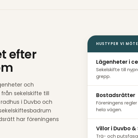
HUSTYPER VI MÖT
t efter
Lägenheter i c
tom
Sekelskifte till ny
grepp.
genheter och
rån sekelskifte till
Bostadsrätter
h radhus i Duvbo och
Föreningens regle
hela vägen.
t sekelskiftesbadrum
srätt har föreningens
Villor i Duvbo 
Trä- och putsfasa