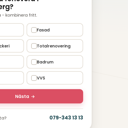
erg?
ra - kombinera fritt.
Fasad
ckeri
Totalrenovering
Badrum
VVS
Nästa
→
079-343 13 13
ata?