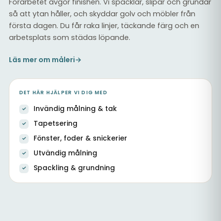
Förarbetet avgör finishen. Vi spacklar, slipar och grundar
så att ytan håller, och skyddar golv och möbler från
första dagen. Du får raka linjer, täckande färg och en
arbetsplats som städas löpande.
Läs mer om måleri
→
DET HÄR HJÄLPER VI DIG MED
Invändig målning & tak
Tapetsering
Fönster, foder & snickerier
Utvändig målning
Spackling & grundning
Ommålad trapphall med vita snickerier och tak
Målning & tapetsering inomhus
Målade väggar vid trappa