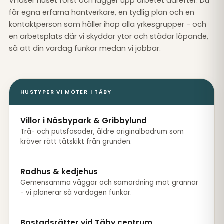
Vi läser huset först och lägger upp arbetet därefter. Du
får egna erfarna hantverkare, en tydlig plan och en
kontaktperson som håller ihop alla yrkesgrupper - och
en arbetsplats där vi skyddar ytor och städar löpande,
så att din vardag funkar medan vi jobbar.
HUSTYPER VI MÖTER I TÄBY
Villor i Näsbypark & Gribbylund
Trä- och putsfasader, äldre originalbadrum som
kräver rätt tätskikt från grunden.
Radhus & kedjehus
Gemensamma väggar och samordning mot grannar
- vi planerar så vardagen funkar.
Bostadsrätter vid Täby centrum