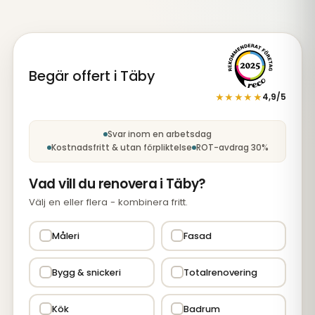
Begär offert i Täby
★★★★★
4,9/5
Steg 1 av 5: Tjänst
Svar inom en arbetsdag
Kostnadsfritt & utan förpliktelse
ROT-avdrag 30%
Vad vill du renovera i Täby?
Välj en eller flera - kombinera fritt.
Måleri
Fasad
Bygg & snickeri
Totalrenovering
Kök
Badrum