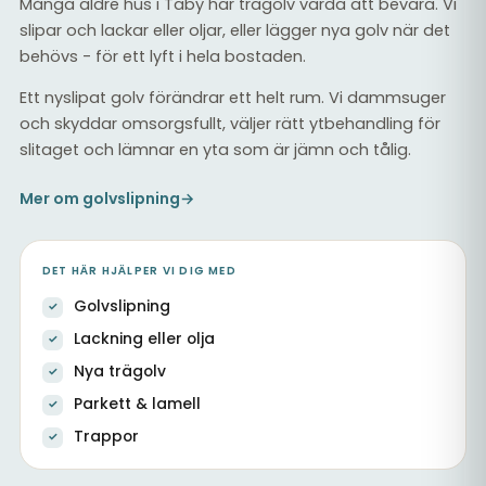
Många äldre hus i Täby har trägolv värda att bevara. Vi
slipar och lackar eller oljar, eller lägger nya golv när det
behövs - för ett lyft i hela bostaden.
Ett nyslipat golv förändrar ett helt rum. Vi dammsuger
och skyddar omsorgsfullt, väljer rätt ytbehandling för
slitaget och lämnar en yta som är jämn och tålig.
Mer om golvslipning
→
DET HÄR HJÄLPER VI DIG MED
Golvslipning
Lackning eller olja
Nya trägolv
Parkett & lamell
Trappor
Slipat och lackat trägolv