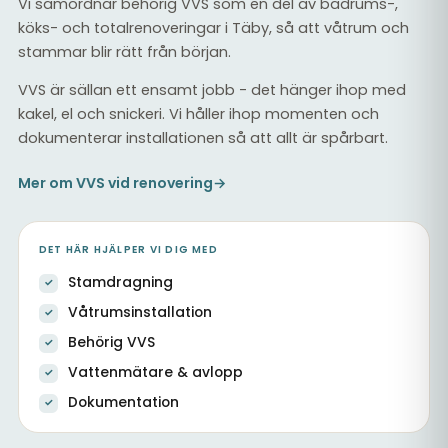
Vi samordnar behörig VVS som en del av badrums-,
köks- och totalrenoveringar i Täby, så att våtrum och
stammar blir rätt från början.
VVS är sällan ett ensamt jobb - det hänger ihop med
kakel, el och snickeri. Vi håller ihop momenten och
dokumenterar installationen så att allt är spårbart.
Mer om VVS vid renovering
→
DET HÄR HJÄLPER VI DIG MED
Stamdragning
Våtrumsinstallation
Behörig VVS
Vattenmätare & avlopp
Dokumentation
Renoverad tvättstuga med ny VVS