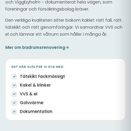
och Viggbyholm - dokumenterat hela vägen, som
föreningar och försäkringsbolag kräver.
Den verkliga kvaliteten sitter bakom kaklet: rätt fall, rätt
tätskikt och rätt genomföringar. Vi samordnar VVS och
el och lämnar ett våtrum som håller i många år.
Mer om badrumsrenovering
→
DET HÄR HJÄLPER VI DIG MED
Tätskikt fackmässigt
Kakel & klinker
VVS & el
Golvvärme
Dokumentation
Helkaklat badrum med nytt tätskikt
Kaklat badrum med dusch
Tätskikt & kakel