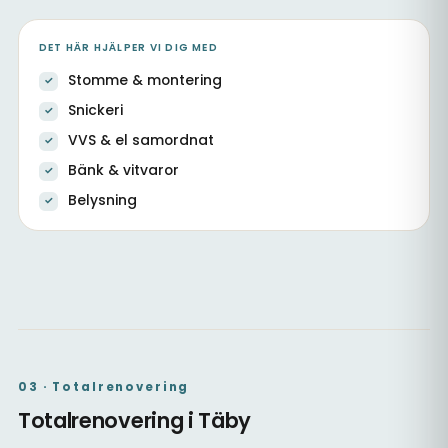
DET HÄR HJÄLPER VI DIG MED
Stomme & montering
Snickeri
VVS & el samordnat
Bänk & vitvaror
Belysning
Kök med ny stomme & samordnad VVS
Nytt kök med ljusa luckor
Kök i öppen planlösning
03 · Totalrenovering
Totalrenovering i Täby