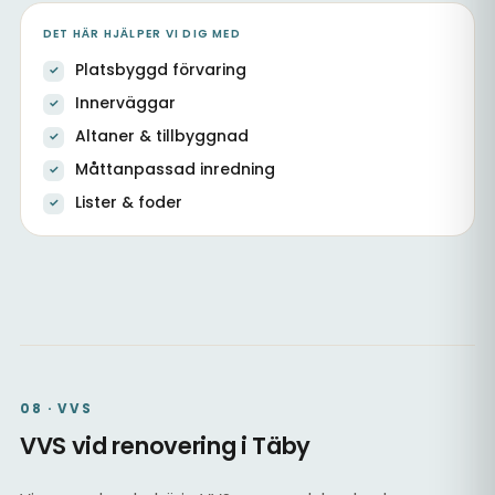
DET HÄR HJÄLPER VI DIG MED
Platsbyggd förvaring
Innerväggar
Altaner & tillbyggnad
Måttanpassad inredning
Lister & foder
Platsbyggd hall med förvaring
Köksstomme & inredning
Kök & matsal, platsbyggt
08 · VVS
VVS vid renovering i Täby