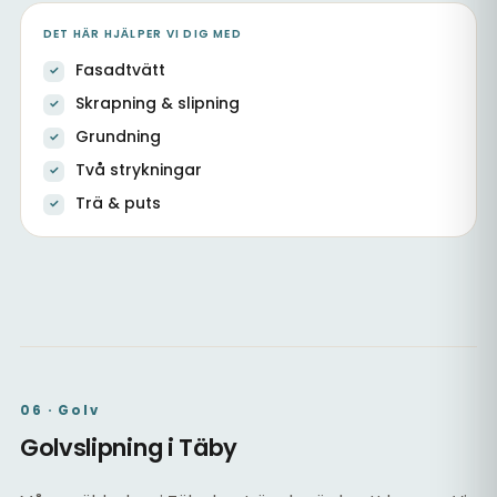
DET HÄR HJÄLPER VI DIG MED
Fasadtvätt
Skrapning & slipning
Grundning
Två strykningar
Trä & puts
Fasad, dörrar & fönster
Utvändig målning av trä
Nybyggnation & fasad
06 · Golv
Golvslipning i Täby