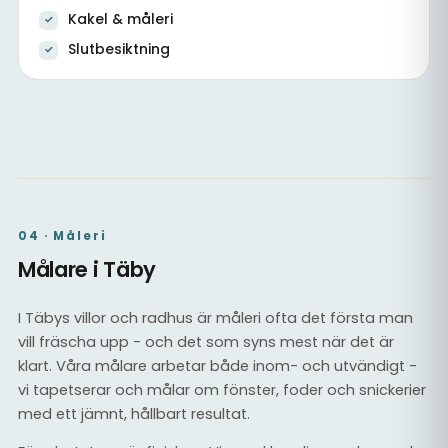
Kakel & måleri
Slutbesiktning
Vardagsrum i totalrenoverad villa
Källare efter totalrenovering
Kakel & el
04 · Måleri
Målare i Täby
I Täbys villor och radhus är måleri ofta det första man
vill fräscha upp - och det som syns mest när det är
klart. Våra målare arbetar både inom- och utvändigt -
vi tapetserar och målar om fönster, foder och snickerier
med ett jämnt, hållbart resultat.