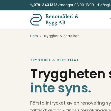
079-343 13 13
Vardagar 08:00-18:30 · tillgäng
Hem
/
Trygghet & certifikat
TRYGGHET & CERTIFIKAT
Tryggheten s
inte syns.
Första intrycket av en renovering s
faktiskt avgör - finns i försäkringa