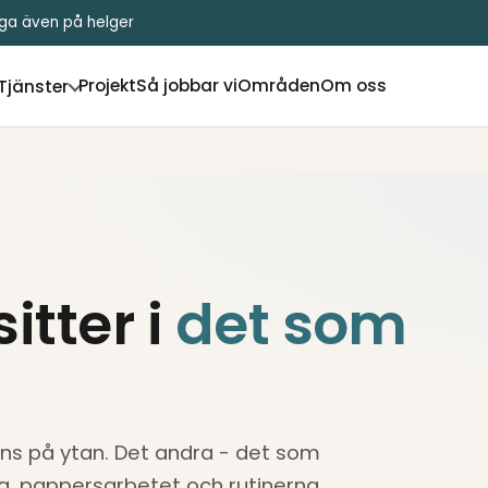
liga även på helger
Projekt
Så jobbar vi
Områden
Om oss
Tjänster
itter i
det som
yns på ytan. Det andra - det som
rna, pappersarbetet och rutinerna