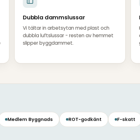
Dubbla dammslussar
Vi tältar in arbetsytan med plast och
dubbla luftslussar - resten av hemmet
e
slipper byggdammet.
Medlem Byggnads
ROT-godkänt
F-skatt