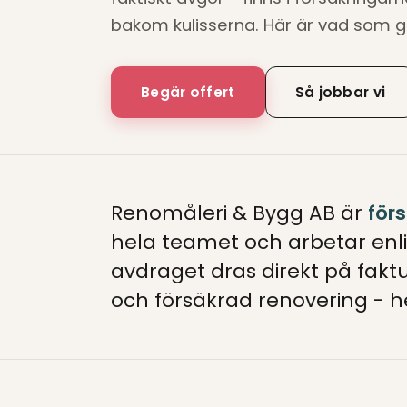
bakom kulisserna. Här är vad som g
Begär offert
Så jobbar vi
Renomåleri & Bygg AB är
för
hela teamet och arbetar enli
avdraget dras direkt på fakt
och försäkrad renovering - h