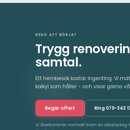
REDO ATT BÖRJA?
Trygg renoverin
samtal.
Ett hembesök kostar ingenting. Vi m
kalkyl som håller - och visar gärna vå
Begär offert
Ring 079-343 13
Vi återkommer normalt inom en arbetsdag. K