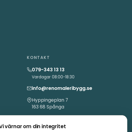
KONTAKT
079-343 13 13
Vardagar 08:00-18:30
info@renomaleribygg.se
Hyppingeplan 7
163 68 Spånga
Begär offert
Vi värnar om din integritet