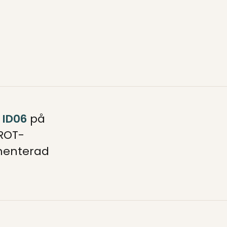
 ID06
på
 ROT-
umenterad