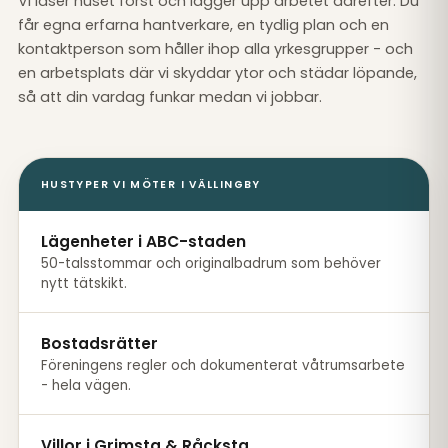
Vi läser huset först och lägger upp arbetet därefter. Du
får egna erfarna hantverkare, en tydlig plan och en
kontaktperson som håller ihop alla yrkesgrupper - och
en arbetsplats där vi skyddar ytor och städar löpande,
så att din vardag funkar medan vi jobbar.
HUSTYPER VI MÖTER I VÄLLINGBY
Lägenheter i ABC-staden
50-talsstommar och originalbadrum som behöver
nytt tätskikt.
Bostadsrätter
Föreningens regler och dokumenterat våtrumsarbete
- hela vägen.
Villor i Grimsta & Råcksta