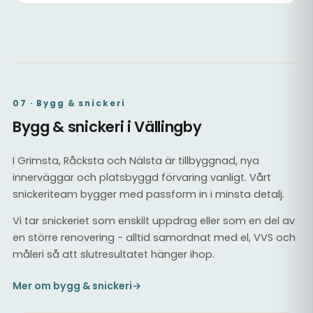
Slipat och lackat trägolv
Trägolv i vardagsrum
07 · Bygg & snickeri
Bygg & snickeri i Vällingby
I Grimsta, Råcksta och Nälsta är tillbyggnad, nya
innerväggar och platsbyggd förvaring vanligt. Vårt
snickeriteam bygger med passform in i minsta detalj.
Vi tar snickeriet som enskilt uppdrag eller som en del av
en större renovering - alltid samordnat med el, VVS och
måleri så att slutresultatet hänger ihop.
Mer om bygg & snickeri
→