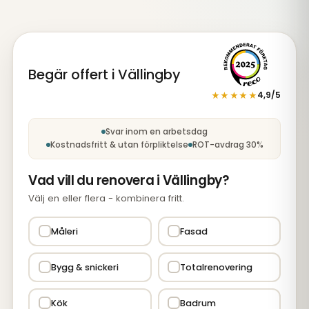
Begär offert i Vällingby
★★★★★
4,9/5
Steg 1 av 5: Tjänst
Svar inom en arbetsdag
Kostnadsfritt & utan förpliktelse
ROT-avdrag 30%
Vad vill du renovera i Vällingby?
Välj en eller flera - kombinera fritt.
Måleri
Fasad
Bygg & snickeri
Totalrenovering
Kök
Badrum