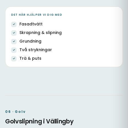
DET HÄR HJÄLPER VI DIG MED
Fasadtvätt
Skrapning & slipning
Grundning
Två strykningar
Trä & puts
Fasad, dörrar & fönster
Utvändig målning av trä
Nybyggnation & fasad
06 · Golv
Golvslipning i Vällingby