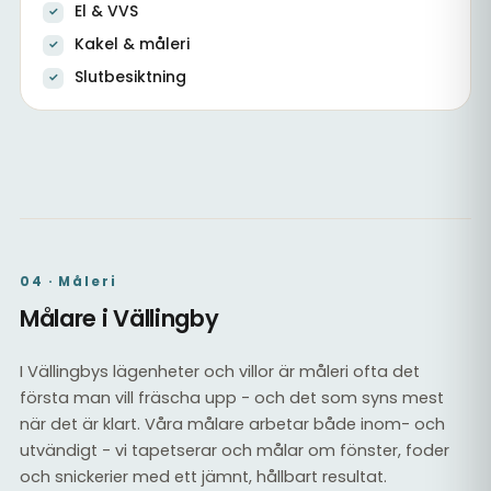
El & VVS
Kakel & måleri
Slutbesiktning
Vardagsrum i totalrenoverad villa
Källare efter totalrenovering
Kakel & el
04 · Måleri
Målare i Vällingby
I Vällingbys lägenheter och villor är måleri ofta det
första man vill fräscha upp - och det som syns mest
när det är klart. Våra målare arbetar både inom- och
utvändigt - vi tapetserar och målar om fönster, foder
och snickerier med ett jämnt, hållbart resultat.