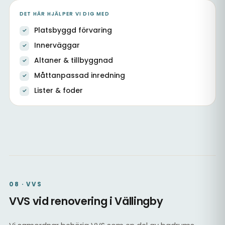
DET HÄR HJÄLPER VI DIG MED
Platsbyggd förvaring
Innerväggar
Altaner & tillbyggnad
Måttanpassad inredning
Lister & foder
Platsbyggd hall med förvaring
Köksstomme & inredning
Kök & matsal, platsbyggt
08 · VVS
VVS vid renovering i Vällingby