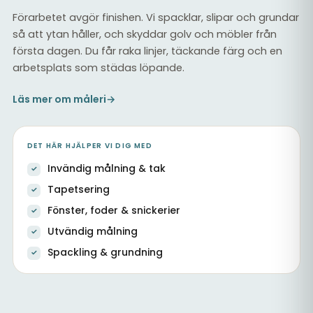
Förarbetet avgör finishen. Vi spacklar, slipar och grundar
så att ytan håller, och skyddar golv och möbler från
första dagen. Du får raka linjer, täckande färg och en
arbetsplats som städas löpande.
Läs mer om måleri
→
DET HÄR HJÄLPER VI DIG MED
Invändig målning & tak
Tapetsering
Fönster, foder & snickerier
Utvändig målning
Spackling & grundning
Ommålad trapphall med vita snickerier och tak
Målning & tapetsering inomhus
Målade väggar vid trappa