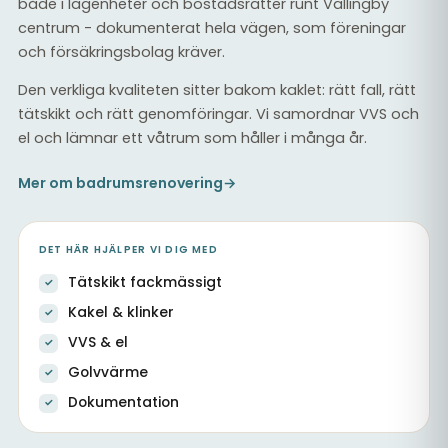
både i lägenheter och bostadsrätter runt Vällingby
centrum - dokumenterat hela vägen, som föreningar
och försäkringsbolag kräver.
Den verkliga kvaliteten sitter bakom kaklet: rätt fall, rätt
tätskikt och rätt genomföringar. Vi samordnar VVS och
el och lämnar ett våtrum som håller i många år.
Mer om badrumsrenovering
→
DET HÄR HJÄLPER VI DIG MED
Tätskikt fackmässigt
Kakel & klinker
VVS & el
Golvvärme
Dokumentation
Helkaklat badrum med nytt tätskikt