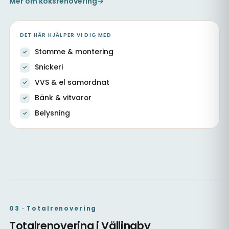
Mer om köksrenovering
→
DET HÄR HJÄLPER VI DIG MED
Stomme & montering
Snickeri
VVS & el samordnat
Bänk & vitvaror
Belysning
Kök med ny stomme & samordnad VVS
Nytt kök med ljusa luckor
Kök i öppen planlösning
03 · Totalrenovering
Totalrenovering i Vällingby