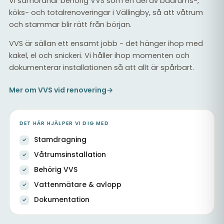
Vi samordnar behörig VVS som en del av badrums-,
köks- och totalrenoveringar i Vällingby, så att våtrum
och stammar blir rätt från början.
VVS är sällan ett ensamt jobb - det hänger ihop med
kakel, el och snickeri. Vi håller ihop momenten och
dokumenterar installationen så att allt är spårbart.
Mer om VVS vid renovering
→
DET HÄR HJÄLPER VI DIG MED
Stamdragning
Våtrumsinstallation
Behörig VVS
Vattenmätare & avlopp
Dokumentation
Renoverad tvättstuga med ny VVS